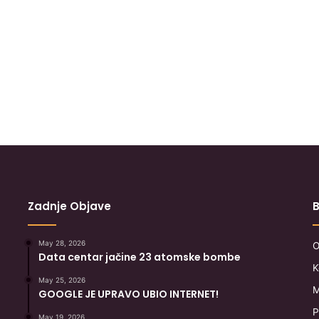
Zadnje Objave
B
May 28, 2026
O
Data centar jačine 23 atomske bombe
K
May 25, 2026
M
GOOGLE JE UPRAVO UBIO INTERNET!
P
May 19, 2026