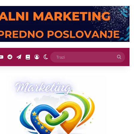
YouTube
Reddit
Telegram
SEO Skola
Log In
Switch skin
Trazi