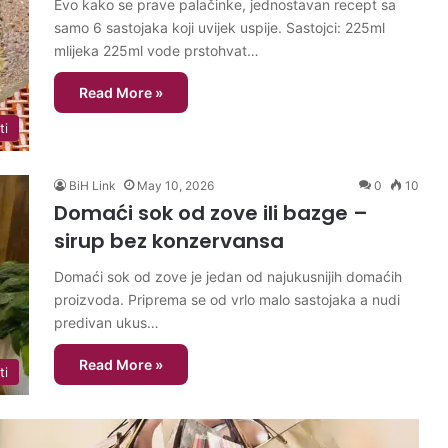
Evo kako se prave palačinke, jednostavan recept sa
samo 6 sastojaka koji uvijek uspije. Sastojci: 225ml
mlijeka 225ml vode prstohvat…
Read More »
ti
BiH Link
May 10, 2026
0
10
Domaći sok od zove ili bazge –
sirup bez konzervansa
Domaći sok od zove je jedan od najukusnijih domaćih
proizvoda. Priprema se od vrlo malo sastojaka a nudi
predivan ukus…
Read More »
ti