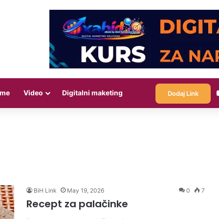
eme
Video
Digitalni maketing
Dodaj Link
BiH Link
May 19, 2026
0
7
Recept za palačinke