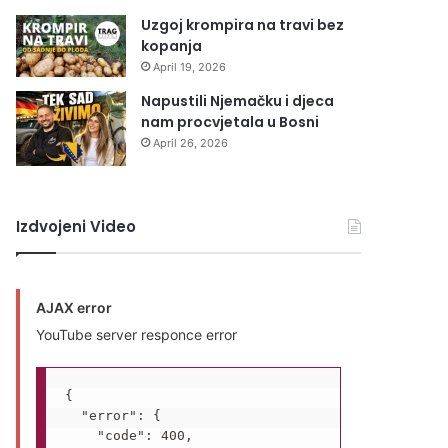
Uzgoj krompira na travi bez
kopanja
April 19, 2026
Napustili Njemačku i djeca
nam procvjetala u Bosni
April 26, 2026
Izdvojeni Video
AJAX error
YouTube server responce error
{

  "error": {

    "code": 400,
