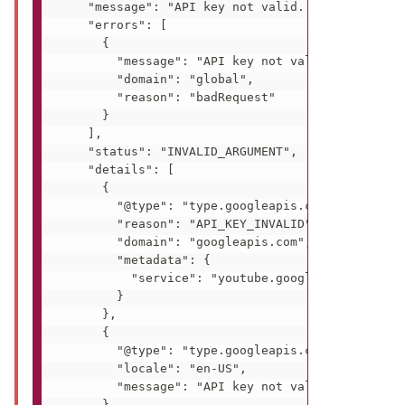
    "message": "API key not valid. Please pass a
    "errors": [

      {

        "message": "API key not valid. Please pa
        "domain": "global",

        "reason": "badRequest"

      }

    ],

    "status": "INVALID_ARGUMENT",

    "details": [

      {

        "@type": "type.googleapis.com/google.rpc
        "reason": "API_KEY_INVALID",

        "domain": "googleapis.com",

        "metadata": {

          "service": "youtube.googleapis.com"

        }

      },

      {

        "@type": "type.googleapis.com/google.rpc
        "locale": "en-US",

        "message": "API key not valid. Please pa
      }
