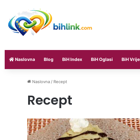
Naslovna
Blog
BiH Index
BiH Oglasi
BiH Vrij
Naslovna
/
Recept
Recept