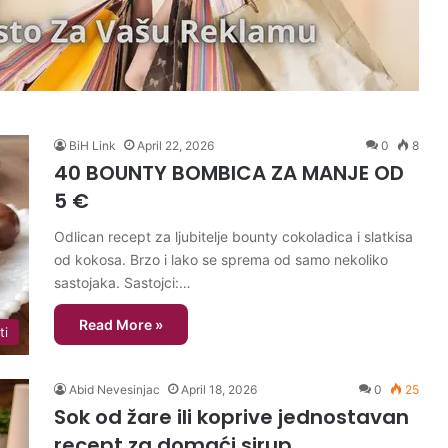
BiH Link
April 22, 2026
0
8
40 BOUNTY BOMBICA ZA MANJE OD
5 €
Odlican recept za ljubitelje bounty cokoladica i slatkisa
od kokosa. Brzo i lako se sprema od samo nekoliko
sastojaka. Sastojci:…
Read More »
ti
Abid Nevesinjac
April 18, 2026
0
25
Sok od žare ili koprive jednostavan
recept za domaći sirup