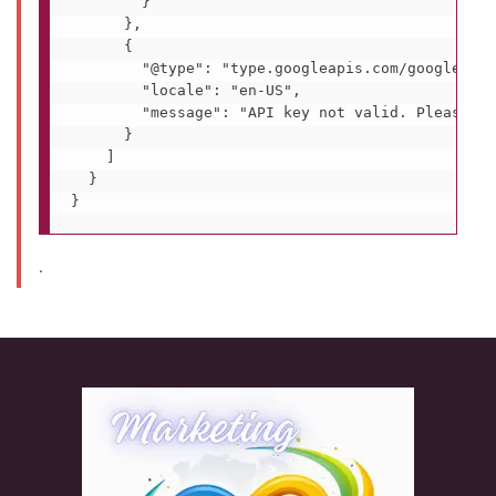
        }

      },

      {

        "@type": "type.googleapis.com/google.rpc
        "locale": "en-US",

        "message": "API key not valid. Please pa
      }

    ]

  }

.