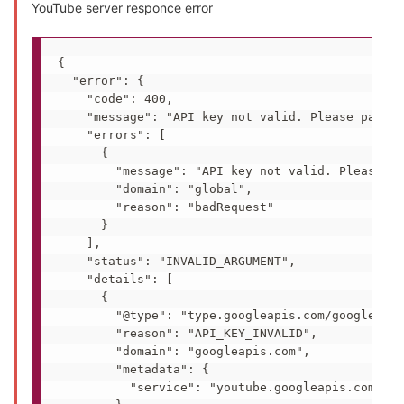
YouTube server responce error
{

  "error": {

    "code": 400,

    "message": "API key not valid. Please pass a
    "errors": [

      {

        "message": "API key not valid. Please pa
        "domain": "global",

        "reason": "badRequest"

      }

    ],

    "status": "INVALID_ARGUMENT",

    "details": [

      {

        "@type": "type.googleapis.com/google.rpc
        "reason": "API_KEY_INVALID",

        "domain": "googleapis.com",

        "metadata": {

          "service": "youtube.googleapis.com"
