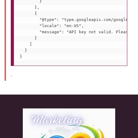
        }

      },

      {

        "@type": "type.googleapis.com/google.rpc
        "locale": "en-US",

        "message": "API key not valid. Please pa
      }

    ]

  }

.