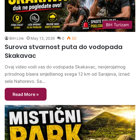
BiH Turizam
BiH Link
May 13, 2026
0
30
Surova stvarnost puta do vodopada
Skakavac
Ovaj video vodi vas do vodopada Skakavac, nevjerojatnog
prirodnog bisera smještenog svega 12 km od Sarajeva, iznad
sela Nahorevo. Sa…
Read More »