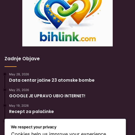
Zadnje Objave
May 28, 2026
Data centar jačine 23 atomske bombe
May 25, 2026
GOOGLE JE UPRAVO UBIO INTERNET!
May 19, 2026
Recept za palačinke
May 19, 2026
Popularni Recept Za Hurmašice
We respect your privacy
Cookies help us improve your experience,