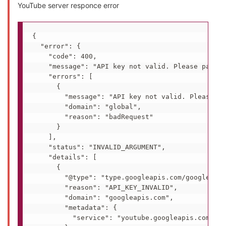
YouTube server responce error
{

  "error": {

    "code": 400,

    "message": "API key not valid. Please pass a
    "errors": [

      {

        "message": "API key not valid. Please pa
        "domain": "global",

        "reason": "badRequest"

      }

    ],

    "status": "INVALID_ARGUMENT",

    "details": [

      {

        "@type": "type.googleapis.com/google.rpc
        "reason": "API_KEY_INVALID",

        "domain": "googleapis.com",

        "metadata": {

          "service": "youtube.googleapis.com"
