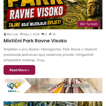
BiH Turizam
BiH Link
May 7, 2026
0
18
Mistični Park Ravne Visoko
Smješten u srcu Bosne i Hercegovine, Park Ravne u Visokom
predstavlja jedinstven spoj netaknute prirode i intrigantnih
arheoloških misterija. Ovaj…
Read More »