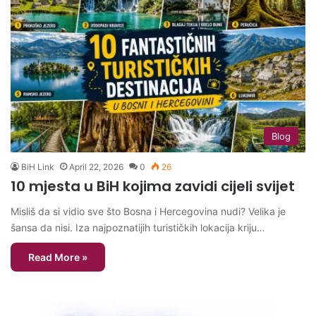
Blog
BiH Link
April 22, 2026
0
26
10 mjesta u BiH kojima zavidi cijeli svijet
Misliš da si vidio sve što Bosna i Hercegovina nudi? Velika je
šansa da nisi. Iza najpoznatijih turističkih lokacija kriju…
Read More »