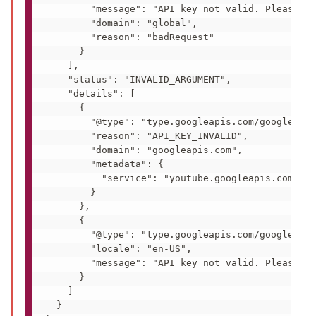
        "message": "API key not valid. Please pa
        "domain": "global",

        "reason": "badRequest"

      }

    ],

    "status": "INVALID_ARGUMENT",

    "details": [

      {

        "@type": "type.googleapis.com/google.rpc
        "reason": "API_KEY_INVALID",

        "domain": "googleapis.com",

        "metadata": {

          "service": "youtube.googleapis.com"

        }

      },

      {

        "@type": "type.googleapis.com/google.rpc
        "locale": "en-US",

        "message": "API key not valid. Please pa
      }

    ]

  }
