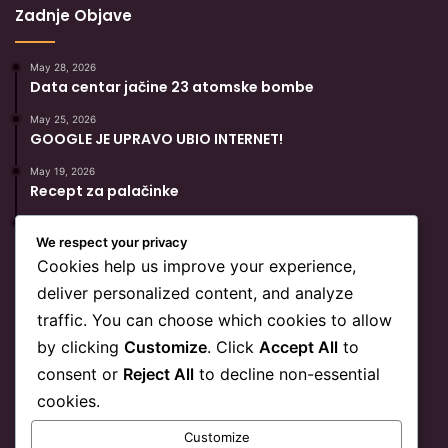
Zadnje Objave
May 28, 2026
Data centar jačine 23 atomske bombe
May 25, 2026
GOOGLE JE UPRAVO UBIO INTERNET!
May 19, 2026
Recept za palačinke
May 19, 2026
Popularni Recept Za Hurmašice
We respect your privacy
Cookies help us improve your experience,
deliver personalized content, and analyze
BiH Link
traffic. You can choose which cookies to allow
by clicking
Customize
. Click
Accept All
to
O BiHLink-u
consent or
Reject All
to decline non-essential
Kontakt
cookies.
Marketing
Customize
Privatnost