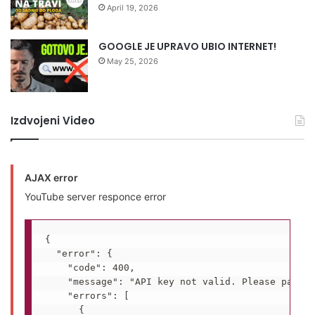
April 19, 2026
GOOGLE JE UPRAVO UBIO INTERNET!
May 25, 2026
Izdvojeni Video
AJAX error
YouTube server responce error
{

  "error": {

    "code": 400,

    "message": "API key not valid. Please pass a
    "errors": [

      {
