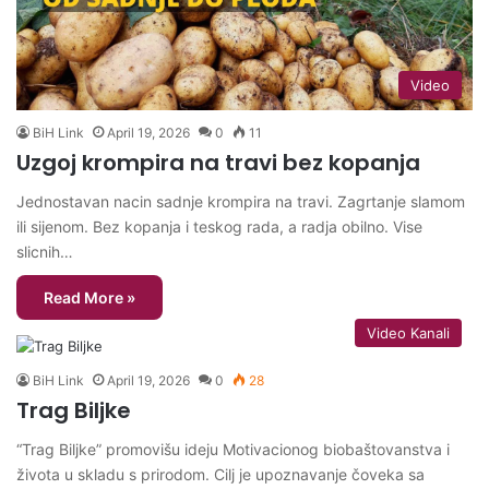
Video
BiH Link
April 19, 2026
0
11
Uzgoj krompira na travi bez kopanja
Jednostavan nacin sadnje krompira na travi. Zagrtanje slamom
ili sijenom. Bez kopanja i teskog rada, a radja obilno. Vise
slicnih…
Read More »
Video Kanali
BiH Link
April 19, 2026
0
28
Trag Biljke
“Trag Biljke” promovišu ideju Motivacionog biobaštovanstva i
života u skladu s prirodom. Cilj je upoznavanje čoveka sa