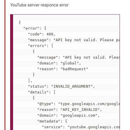
YouTube server responce error
{

  "error": {

    "code": 400,

    "message": "API key not valid. Please pass a
    "errors": [

      {

        "message": "API key not valid. Please pa
        "domain": "global",

        "reason": "badRequest"

      }

    ],

    "status": "INVALID_ARGUMENT",

    "details": [

      {

        "@type": "type.googleapis.com/google.rpc
        "reason": "API_KEY_INVALID",

        "domain": "googleapis.com",

        "metadata": {

          "service": "youtube.googleapis.com"
