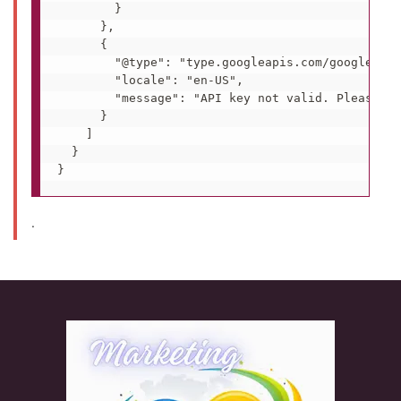
        }

      },

      {

        "@type": "type.googleapis.com/google.rpc
        "locale": "en-US",

        "message": "API key not valid. Please pa
      }

    ]

  }

.