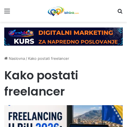
Menu
Tr
Naslovna
/
Kako postati freelancer
Kako postati
freelancer