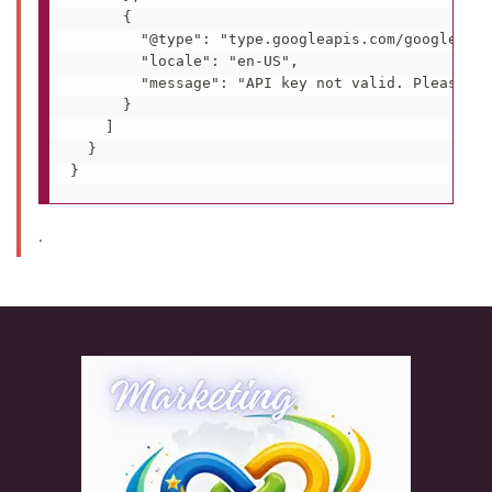
      {

        "@type": "type.googleapis.com/google.rpc
        "locale": "en-US",

        "message": "API key not valid. Please pa
      }

    ]

  }

.