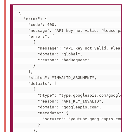
{

  "error": {

    "code": 400,

    "message": "API key not valid. Please pass a
    "errors": [

      {

        "message": "API key not valid. Please pa
        "domain": "global",

        "reason": "badRequest"

      }

    ],

    "status": "INVALID_ARGUMENT",

    "details": [

      {

        "@type": "type.googleapis.com/google.rpc
        "reason": "API_KEY_INVALID",

        "domain": "googleapis.com",

        "metadata": {

          "service": "youtube.googleapis.com"

        }

      },
