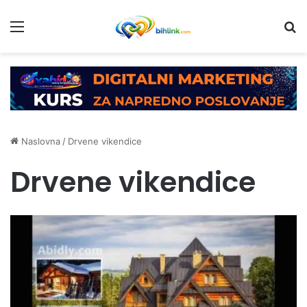
Menu
Tr
Naslovna
/
Drvene vikendice
Drvene vikendice