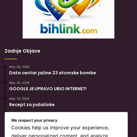
Zadnje Objave
May 28, 2026
Data centar jačine 23 atomske bombe
May 25, 2026
GOOGLE JE UPRAVO UBIO INTERNET!
May 19, 2026
Recept za palačinke
May 19, 2026
Popularni Recept Za Hurmašice
We respect your privacy
Cookies help us improve your experience,
deliver personalized content, and analyze
BiH Link