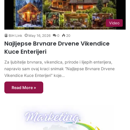
Video
BiH Link
May 16, 2026
0
20
Najljepse Brvnare Drvene Vikendice
Kuce Enterijeri
Za ljubitelje brvnara, vikendica, prirode i lijepih enterijera,
napravio sam ovaj kraci snimak “Najljepse Brvnare Drvene
Vikendice Kuce Enterijeri” koje…
Read More »