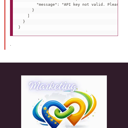
        "message": "API key not valid. Please pa
      }

    ]

  }

.