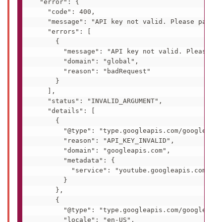
  "error": {

    "code": 400,

    "message": "API key not valid. Please pass a
    "errors": [

      {

        "message": "API key not valid. Please pa
        "domain": "global",

        "reason": "badRequest"

      }

    ],

    "status": "INVALID_ARGUMENT",

    "details": [

      {

        "@type": "type.googleapis.com/google.rpc
        "reason": "API_KEY_INVALID",

        "domain": "googleapis.com",

        "metadata": {

          "service": "youtube.googleapis.com"

        }

      },

      {

        "@type": "type.googleapis.com/google.rpc
        "locale": "en-US",
