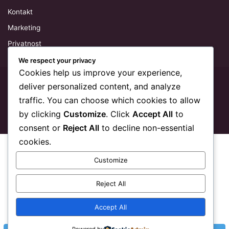
Kontakt
Marketing
Privatnost
We respect your privacy
Cookies help us improve your experience,
© Copyright 2026, All Rights Reserved
BiH Link
deliver personalized content, and analyze
traffic. You can choose which cookies to allow
YouTube
Reddit
Telegram
SEO
by clicking
Customize
. Click
Accept All
to
consent or
Reject All
to decline non-essential
Skola
cookies.
Customize
Reject All
Accept All