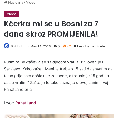
Naslovna
/
Video
Video
Kćerka mi se u Bosni za 7
dana skroz PROMIJENILA!
BiH Link
May 14, 2026
0
42
Less than a minute
Rusmira Bektašević se sa djecom vratila iz Slovenije u
Sarajevo. Kako kaže: “Meni je trebalo 15 sati da shvatim da
tamo gdje sam došla nije za mene, a trebalo je 15 godina
da se vratim.” Zašto je to tako saznajte u ovoj zanimljivoj
RahatLand priči.
Izvor:
RahatLand