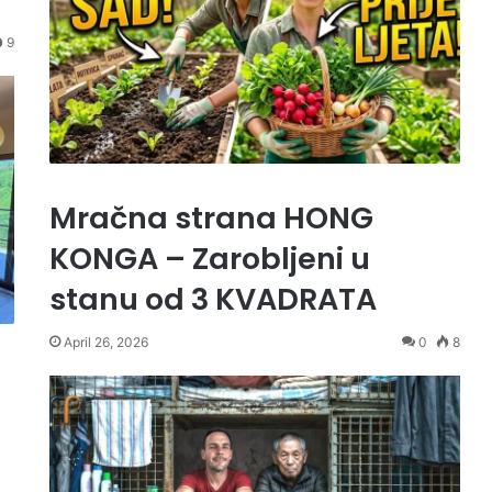
9
Mračna strana HONG
KONGA – Zarobljeni u
stanu od 3 KVADRATA
April 26, 2026
0
8