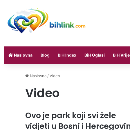
Naslovna
Blog
BiH Index
BiH Oglasi
BiH Vrij
Naslovna
/
Video
Video
Ovo je park koji svi žele
vidjeti u Bosni i Hercegovin