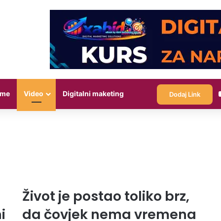
eme
Video
Digitalni maketing
Dodaj Link
Život je postao toliko brz,
i
da čovjek nema vremena