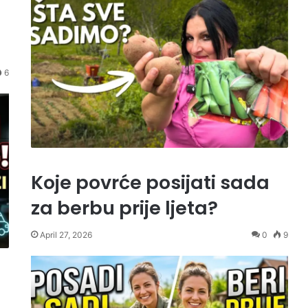
6
Koje povrće posijati sada
za berbu prije ljeta?
April 27, 2026
0
9