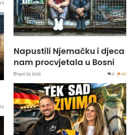
9
Napustili Njemačku i djeca
nam procvjetala u Bosni
April 26, 2026
0
40
13