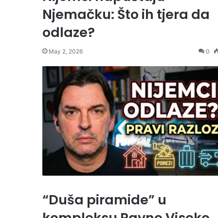
Njemačku: Što ih tjera da
odlaze?
May 2, 2026
0
“Duša piramide” u
kompleksu Ravne Visoko