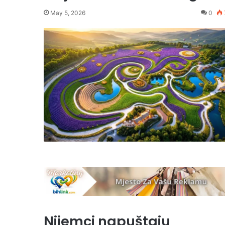
May 5, 2026
0
Nijemci napuštaju