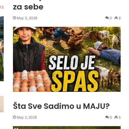
za sebe
73
May 3, 2026
0
6
Šta Sve Sadimo u MAJU?
May 2, 2026
0
5