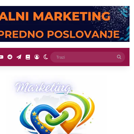
YouTube
Reddit
Telegram
SEO Skola
Log In
Switch skin
Trazi